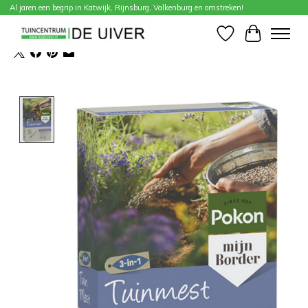
Al jaren een begrip in Katwijk, Rijnsburg, Valkenburg en omstreken!
Home
/
Tuinmest 2,5kg
Verlanglijst
Winkelwa
Product image slideshow Items