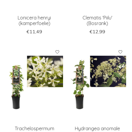
Lonicera henryi
Clematis 'Piilu'
(kamperfoelie)
(Bosrank)
€11,49
€12,99
Trachelospermum
Hydrangea anomale