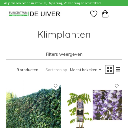
Al jaren een begrip in Katwijk, Rijnsburg, Valkenburg en omstreken!
Home
/
Tuin en kamerplanten
/
Tuinplanten
/
Klimplanten
Verlanglijst
Winkelwa
Klimplanten
Filters weergeven
9 producten
Sorteren op
Meest bekeken