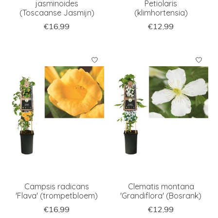
jasminoides
Petiolaris
(Toscaanse Jasmijn)
(klimhortensia)
€16,99
€12,99
Campsis radicans
Clematis montana
'Flava' (trompetbloem)
'Grandiflora' (Bosrank)
€16,99
€12,99