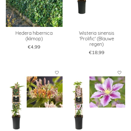
Hedera hibernica
Wisteria sinensis
(klimop)
'Prolific' (Blauwe
regen)
€4,99
€18,99