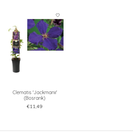
Clematis 'Jackmanii'
(Bosrank)
€11,49