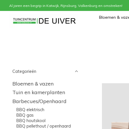
Al jaren een begrip in Katwijk, Rijnsburg, Valkenburg en omstreken!
Home
/
Barbecues/Openhaard
/
Rookhout
Bloemen & vaz
Categorieën
Bloemen & vazen
Tuin en kamerplanten
Barbecues/Openhaard
BBQ elektrisch
BBQ gas
BBQ houtskool
BBQ pellethout / openhaard