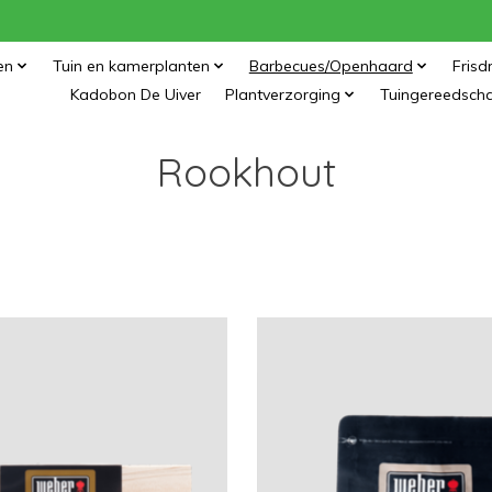
en
Tuin en kamerplanten
Barbecues/Openhaard
Frisd
Kadobon De Uiver
Plantverzorging
Tuingereedsch
Rookhout