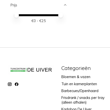
Prijs
Minimale prijswaarde
Price maximum value
€
0
- €
25
Categorieën
Bloemen & vazen
Tuin en kamerplanten
Barbecues/Openhaard
Frisdrank / snacks per tray
(alleen afhalen)
Kadobon De Uiver