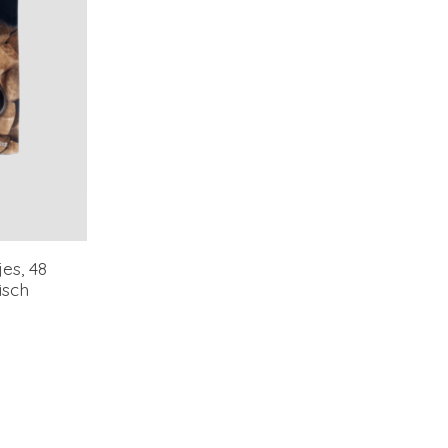
es, 48
isch