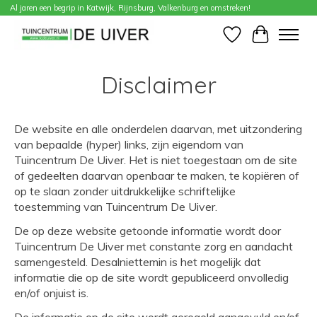
Al jaren een begrip in Katwijk, Rijnsburg, Valkenburg en omstreken!
Home
/
Disclaimer
Verlanglijst
Winkelwa
Disclaimer
De website en alle onderdelen daarvan, met uitzondering
van bepaalde (hyper) links, zijn eigendom van
Tuincentrum De Uiver. Het is niet toegestaan om de site
of gedeelten daarvan openbaar te maken, te kopiëren of
op te slaan zonder uitdrukkelijke schriftelijke
toestemming van Tuincentrum De Uiver.
De op deze website getoonde informatie wordt door
Tuincentrum De Uiver met constante zorg en aandacht
samengesteld. Desalniettemin is het mogelijk dat
informatie die op de site wordt gepubliceerd onvolledig
en/of onjuist is.