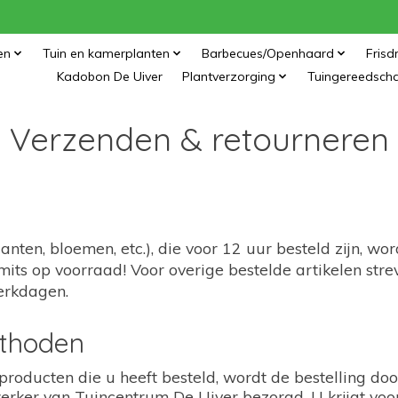
en
Tuin en kamerplanten
Barbecues/Openhaard
Frisd
Kadobon De Uiver
Plantverzorging
Tuingereedsch
Verzenden & retourneren
nten, bloemen, etc.), die voor 12 uur besteld zijn, wo
its op voorraad! Voor overige bestelde artikelen stre
erkdagen.
thoden
producten die u heeft besteld, wordt de bestelling do
rker van Tuincentrum De Uiver bezorgd. U krijgt voor