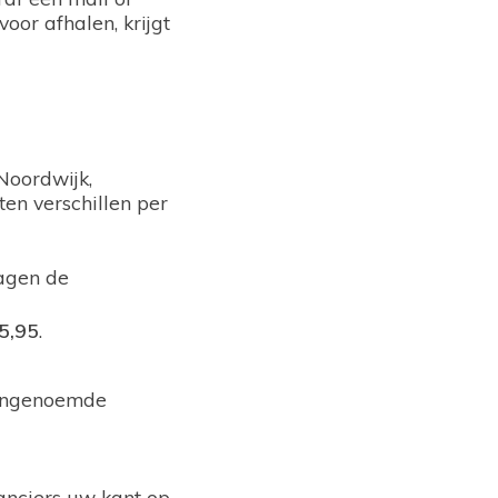
oor afhalen, krijgt
 Noordwijk,
en verschillen per
ragen de
5,95
.
ovengenoemde
anciers uw kant op