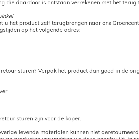
 die daardoor is ontstaan verrekenen met het terug t
inkel
nt u het product zelf terugbrengen naar ons Groencentr
gstijden op het volgende adres:
 retour sturen? Verpak het product dan goed in de ori
ver
retour sturen zijn voor de koper.
 overige levende materialen kunnen niet geretourneerd
erige producten verwachten we deze ongebruikt, in or