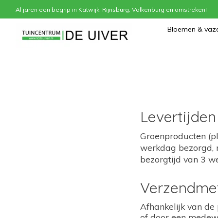
Al jaren een begrip in Katwijk, Rijnsburg, Valkenburg en omstreken!
Home
/
Verzenden & retourneren
Bloemen & vaz
Levertijden
Groenproducten (pla
werkdag bezorgd, m
bezorgtijd van 3 w
Verzendme
Afhankelijk van de 
of door een medewe