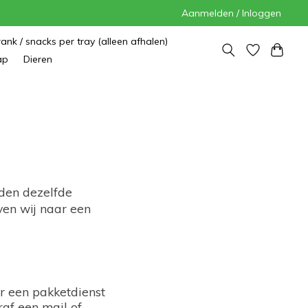
Aanmelden / Inloggen
rank / snacks per tray (alleen afhalen)
ap
Dieren
rden dezelfde
ven wij naar een
or een pakketdienst
af een mail of