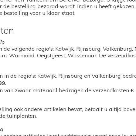
 de bestelling bezorgd wordt. Indien u heeft gekozen v
 bestelling voor u klaar staat.
ten
io
n de volgende regio's: Katwijk, Rijnsburg, Valkenburg,
im, Warmond, Oegstgeest, Wassenaar. De verzendkost
n in de regio's: Katwijk, Rijnsburg en Valkenburg bed
99
.
en van zwaar materiaal bedragen de verzendkosten
€ 
elling ook andere artikelen bevat, betaalt u altijd b
de tuinplanten.
ng
webshop artikelen komt rechtstreeks vanaf onze lever