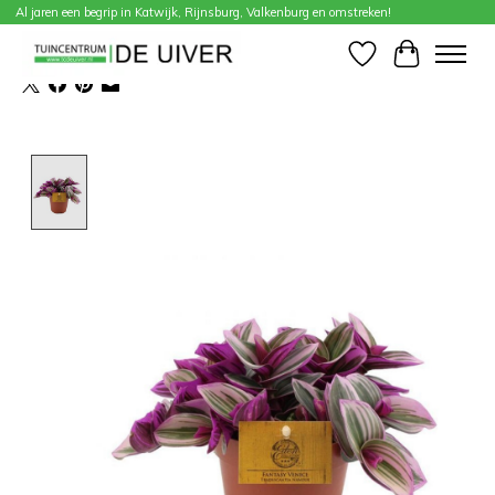
Al jaren een begrip in Katwijk, Rijnsburg, Valkenburg en omstreken!
Home
/
Tradescantia Nanoek pt12
Verlanglijst
Winkelwa
Product image slideshow Items