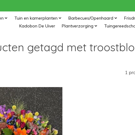
en
Tuin en kamerplanten
Barbecues/Openhaard
Frisd
Kadobon De Uiver
Plantverzorging
Tuingereedsch
cten getagd met troostb
1 pr