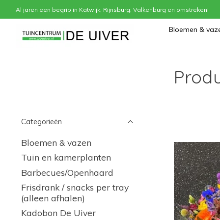
Al jaren een begrip in Katwijk, Rijnsburg, Valkenburg en omstreken!
Home
/
Tags
/
troostbloemen
Bloemen & vaz
Produ
Categorieën
Bloemen & vazen
Tuin en kamerplanten
Barbecues/Openhaard
Frisdrank / snacks per tray
(alleen afhalen)
Kadobon De Uiver