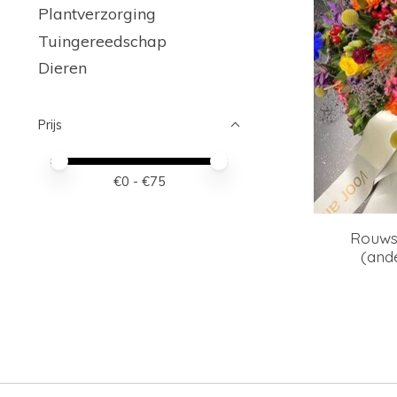
Plantverzorging
Tuingereedschap
Dieren
Prijs
Minimale prijswaarde
Price maximum value
€
0
- €
75
Rouwst
(ande