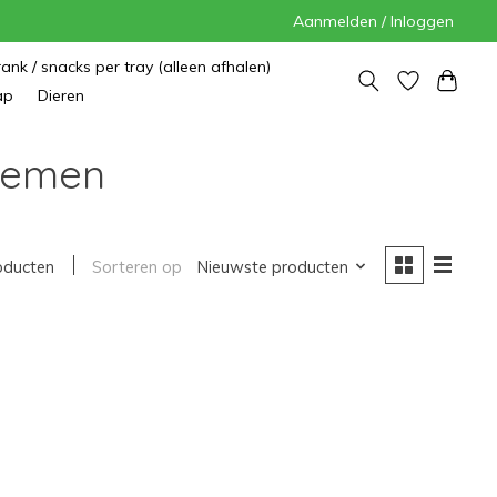
Aanmelden / Inloggen
rank / snacks per tray (alleen afhalen)
ap
Dieren
loemen
oducten
Sorteren op
Nieuwste producten