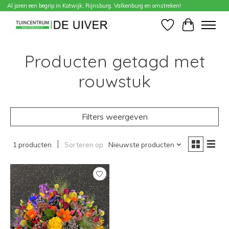
Al jaren een begrip in Katwijk, Rijnsburg, Valkenburg en omstreken!
Home
/
Tags
/
rouwstuk
Verlanglijst
Winkelwa
Producten getagd met
rouwstuk
Filters weergeven
1 producten
Sorteren op
Nieuwste producten