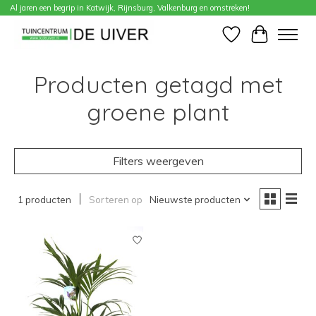
Al jaren een begrip in Katwijk, Rijnsburg, Valkenburg en omstreken!
Home
/
Tags
/
groene plant
Verlanglijst
Winkelwa
Producten getagd met
groene plant
Filters weergeven
1 producten
Sorteren op
Nieuwste producten