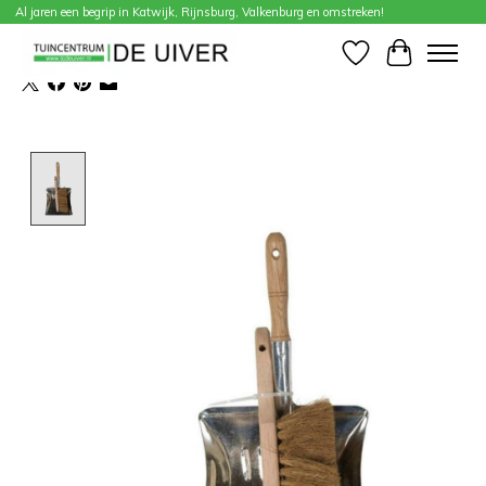
Al jaren een begrip in Katwijk, Rijnsburg, Valkenburg en omstreken!
Home
/
Stoffer en blik
Verlanglijst
Winkelwa
Product image slideshow Items