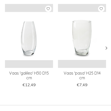
Items van productcarrousel
Vaas 'galileo' H30 D15
Vaas 'pasa' H25 D14
cm
cm
€12,49
€7,49