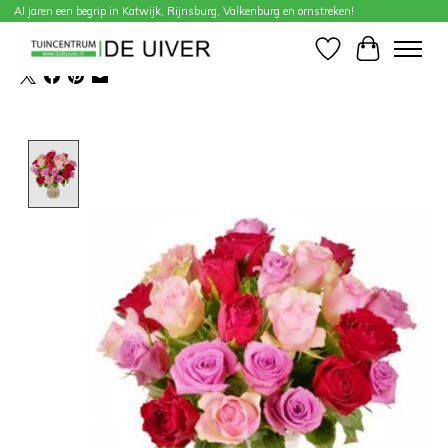
Al jaren een begrip in Katwijk, Rijnsburg, Valkenburg en omstreken!
Home
/
Rozenexplosie
Verlanglijst
Winkelwa
Product image slideshow Items