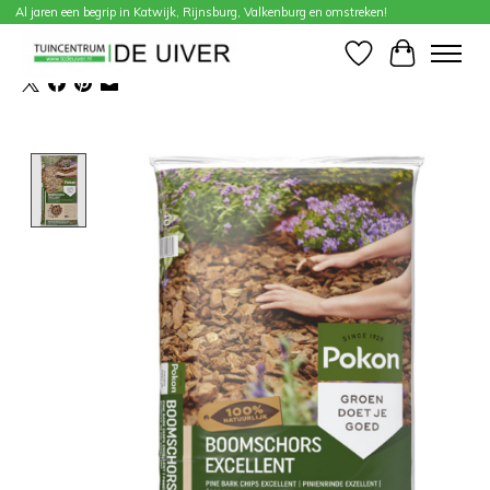
Al jaren een begrip in Katwijk, Rijnsburg, Valkenburg en omstreken!
Home
/
POKON Boomsch excellent 40l
Verlanglijst
Winkelwa
Product image slideshow Items