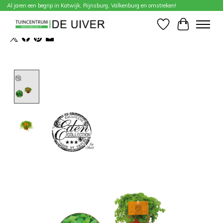
Al jaren een begrip in Katwijk, Rijnsburg, Valkenburg en omstreken!
Home
/
Pilea Depressa Pitoresque
Verlanglijst
Winkelwa
Product image slideshow Items