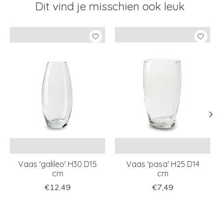
Dit vind je misschien ook leuk
Items van productcarrousel
Vaas 'galileo' H30 D15
Vaas 'pasa' H25 D14
cm
cm
€12,49
€7,49