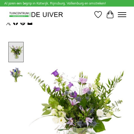
Al jaren een begrip in Katwijk, Rijnsburg, Valkenburg en omstreken!
Home
/
paarsblauw plukboeket
Verlanglijst
Winkelwa
Product image slideshow Items