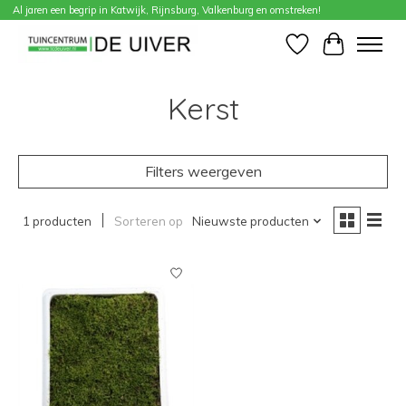
Al jaren een begrip in Katwijk, Rijnsburg, Valkenburg en omstreken!
Home
/
Verlanglijst
Winkelwa
Kerst
Filters weergeven
1 producten
Sorteren op
Nieuwste producten