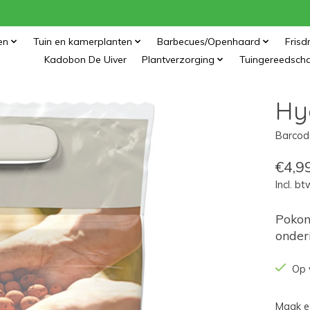
en
Tuin en kamerplanten
Barbecues/Openhaard
Frisd
Kadobon De Uiver
Plantverzorging
Tuingereedsch
Hy
Barcod
€4,9
Incl. bt
Pokon
onder
Op 
Maak e