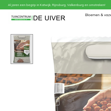
Al jaren een begrip in Katwijk, Rijnsburg, Valkenburg en omstreken!
Home
/
Hydrokorrels
Bloemen & vaz
Product image slideshow Items