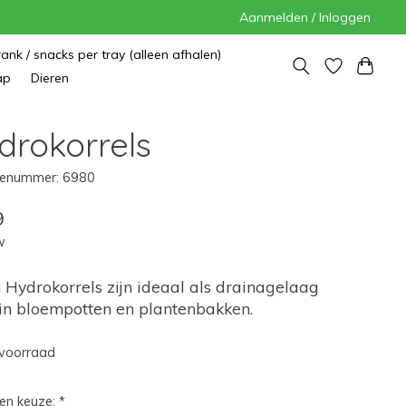
Aanmelden / Inloggen
rank / snacks per tray (alleen afhalen)
ap
Dieren
drokorrels
enummer: 6980
9
w
 Hydrokorrels zijn ideaal als drainagelaag
in bloempotten en plantenbakken.
voorraad
en keuze:
*