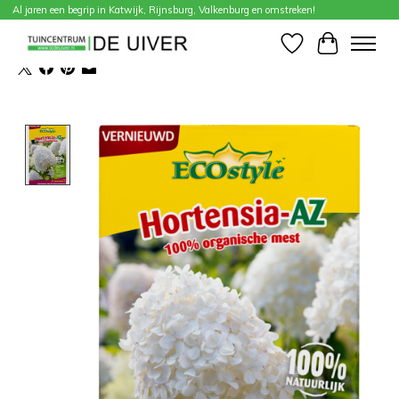
Al jaren een begrip in Katwijk, Rijnsburg, Valkenburg en omstreken!
Home
/
Hortensia-az 800 g
Verlanglijst
Winkelwa
Product image slideshow Items