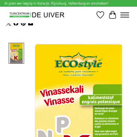
Al jaren een begrip in Katwijk, Rijnsburg, Valkenburg en omstreken!
Home
/
ECOSTYLE Vinassekali 800 g
Verlanglijst
Winkelwa
Product image slideshow Items