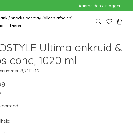
Aanmelden / Inloggen
rank / snacks per tray (alleen afhalen)
ap
Dieren
OSTYLE Ultima onkruid &
s conc, 1020 ml
enummer: 8,71E+12
99
w
voorraad
heid: