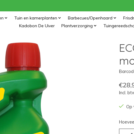
en
Tuin en kamerplanten
Barbecues/Openhaard
Frisd
Kadobon De Uiver
Plantverzorging
Tuingereedsch
EC
mo
Barcod
€28,
Incl. bt
Op 
Hoeveel