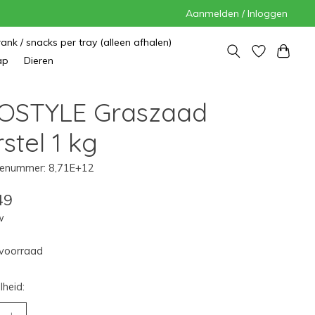
Aanmelden / Inloggen
rank / snacks per tray (alleen afhalen)
ap
Dieren
OSTYLE Graszaad
stel 1 kg
enummer: 8,71E+12
49
w
voorraad
heid: