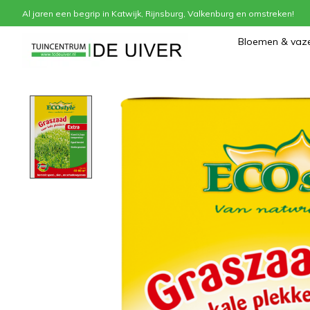
Al jaren een begrip in Katwijk, Rijnsburg, Valkenburg en omstreken!
Home
/
ECOSTYLE Graszaad herstel 1 kg
Bloemen & vaz
Product image slideshow Items