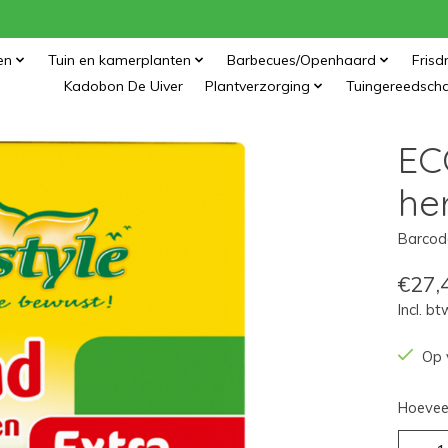
en
Tuin en kamerplanten
Barbecues/Openhaard
Frisd
Kadobon De Uiver
Plantverzorging
Tuingereedsch
EC
her
Barcod
€27,
Incl. bt
Op 
Hoeveel