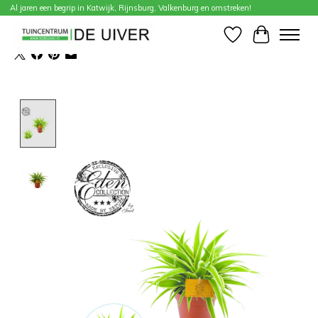
Al jaren een begrip in Katwijk, Rijnsburg, Valkenburg en omstreken!
Home
/
Chlorophytum Ocean
Verlanglijst
Winkelwa
Product image slideshow Items