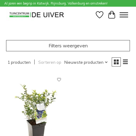
Al jaren een begrip in Katwijk, Rijnsburg, Valkenburg en omstreken!
Home
/
Merken
/
Kleinfruit
Verlanglijst
Winkelwa
Filters weergeven
1 producten
Sorteren op
Nieuwste producten