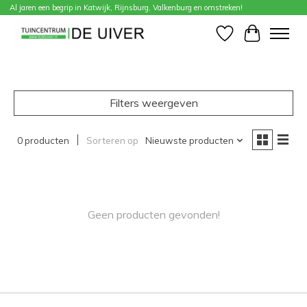
Al jaren een begrip in Katwijk, Rijnsburg, Valkenburg en omstreken!
Home
/
Merken
/
Dunlop
Verlanglijst
Winkelwa
Filters weergeven
0 producten
Sorteren op
Nieuwste producten
Geen producten gevonden!